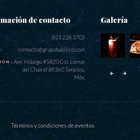
rmación de contacto
Galería
833 228 3702
contacto@grupobasilico.com
:
Ave. Hidalgo #5820 Col. Lomas
IÓN :
del Chairel 89360 Tampico,
Méx.
Términos y condiciones de eventos