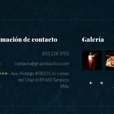
rmación de contacto
Galería
833 228 3702
contacto@grupobasilico.com
:
Ave. Hidalgo #5820 Col. Lomas
IÓN :
del Chairel 89360 Tampico,
Méx.