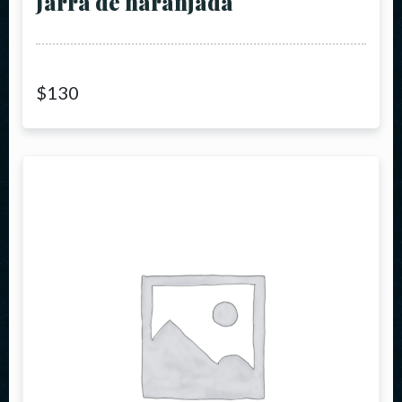
Jarra de naranjada
$
130