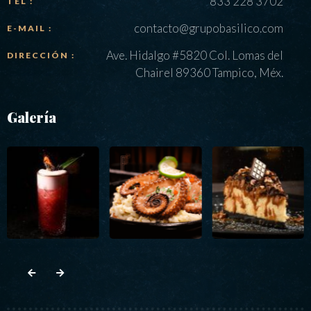
833 228 3702
TEL :
contacto@grupobasilico.com
E-MAIL :
Ave. Hidalgo #5820 Col. Lomas del
DIRECCIÓN :
Chairel 89360 Tampico, Méx.
Galería