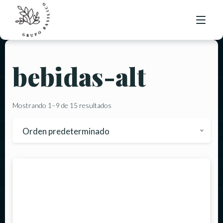
bebidas-alt
NUESTRO MENÚ
UBICACIONES
Mostrando 1–9 de 15 resultados
BOLSA DE TRABAJO
Orden predeterminado
CONTACTO