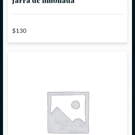
Jarra de limonada
$
130